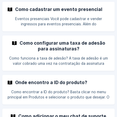
dados do vendedor, será mostrado o nome da empresa que
é dona do produto. Esta informação é mostrada também
Como cadastrar um evento presencial
em Financeiro -> Dados Bancários. Acesse Financeiro ->
Dados Bancários e lá será m
Eventos presenciais Você pode cadastrar e vender
ingressos para eventos presenciais. Além do
processamento de pagamentos, nós também
disponibilizamos um sistema de gestão de ingressos,
check-in e integração com impressoras de etiquetas. Tudo
Como configurar uma taxa de adesão
o que você precisa para gerir o seu evento! A Kiwify
para assinaturas?
trabalha apenas com eventos de cunho educativo, por
exemplo: Palestra, imersão, mentoria, workshop,
Como funciona a taxa de adesão? A taxa de adesão é um
congresso, conferência, evento de networking, curso
valor cobrado uma vez na contratação da assinatura
presencial. Não são aceitos na plataforma even
antes das parcelas seguintes. Esse valor pode ser maior ou
menor do que o valor cobrado nas parcelas. Configuração
passo a passo Após criar o produto de assinatura, desça a
Onde encontro a ID do produto?
página até Preços e clique em Adicionar plano Configure o
nome e o valor como preferir! Nessa janela, apa
Como encontrar a ID do produto? Basta clicar no menu
principal em Produtos e selecionar o produto que desejar. O
ID do produto estará na URL dessa página, o código após
"edit/", veja o exemplo: O ID do produto normalmente é
utilizado para configuração de webhooks, integrações
Como adicionar o meu chat de suporte