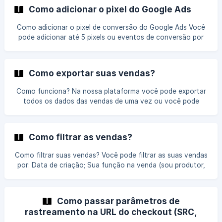
clique no menu Ferramentas, depois em Evento. Então, na
Como adicionar o pixel do Google Ads
opção Conectar fonte de dados, selecione a opção Web. !
[](https://storage.crisp.chat/users/helpdesk
Como adicionar o pixel de conversão do Google Ads Você
pode adicionar até 5 pixels ou eventos de conversão por
produto. O primeiro passo é gerar ou encontrar o seu Pixel
do Google Ads Encontrando o ID do Pixel Google Ads e
Label de conversão O ID do Pixel Google Ads é único para a
Como exportar suas vendas?
sua conta inteira do Google, ou seja, ele não muda. O Label
de conversão muda quando você cria conversões
Como funciona? Na nossa plataforma você pode exportar
diferentes no Google Ads. Você pode encontrar o seu Pixel
todos os dados das vendas de uma vez ou você pode
Google Ads em **Metas -> Resumo -> Nova a
filtrar e depois exportar os dados que deseja. Saiba como
filtrar as suas vendas Os dados podem ser exportados em
dois tipos de arquivo: CSV e XLS, mas ambos terão as
Como filtrar as vendas?
mesmas informações. CSV: os campos dos dados são
salvos sem formatação, sendo separados por vírgula. XLS:
Como filtrar suas vendas? Você pode filtrar as suas vendas
os campos são separados por células (funciona bem no
por: Data de criação; Sua função na venda (sou produtor,
Microsoft
sou coprodutor ou sou afiliado); Produto; Ofertas; Afiliado
(filtre pelo afiliado que realizou a venda); Método de
pagamento; Status do pagamento; Parâmetros da URL (src,
Como passar parâmetros de
sck e utm tags). Você pode também filtrar as suas vendas
rastreamento na URL do checkout (SRC,
de assinaturas por: Novas assinaturas; Renovações. Clique