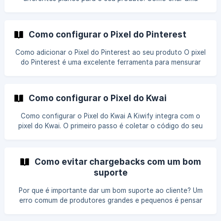
oferta? Vá em produtos no menu principal, escolha o
produto desejado e, no mini menu, selecione geral: Role a
página para Preços: | Você pode adicionar até 300 ofertas
Como configurar o Pixel do Pinterest
por produto. Cada oferta
Como adicionar o Pixel do Pinterest ao seu produto O pixel
do Pinterest é uma excelente ferramenta para mensurar
conversões e auxiliar na otimização dos anúncios. Onde
encontrar meu Pixel do Pinterest? Acesse Pinterest Ads
Manager, vá até o menu lateral esquerdo e clique em
Como configurar o Pixel do Kwai
"Conversões". Após isso, no menu lateral esquerdo,
selecione Tag do Pinterest, depois cl
Como configurar o Pixel do Kwai A Kiwify integra com o
pixel do Kwai. O primeiro passo é coletar o código do seu
pixel Kwai, para depois configurar na Kiwify. Coletando o
seu Pixel no Kwai Dentro do Ads Manager do Kwai, clique
no menu Assets, depois em Pixel. Então, clique na opção
Como evitar chargebacks com um bom
Create New Pixel.
suporte
Por que é importante dar um bom suporte ao cliente? Um
erro comum de produtores grandes e pequenos é pensar
muito em como vender e acabar deixando de lado o
suporte aos clientes. Se você não presta um bom suporte,