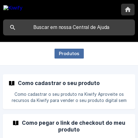
Produtos
Como cadastrar o seu produto
Como cadastrar o seu produto na Kiwify Aproveite os
recursos da Kiwify para vender o seu produto digital sem
complicação. Nós cuidamos da hospedagem e entrega do
seu conteúdo. O primeiro passo é criar uma conta na
plataforma Se você já tem uma conta, faça o login
Como pegar o link de checkout do meu
Cadastrando o produto passo a passo || Para criar seu
produto
produto ou editar um já criado, acesse a plataforma pelo
navegador no celular ou computado