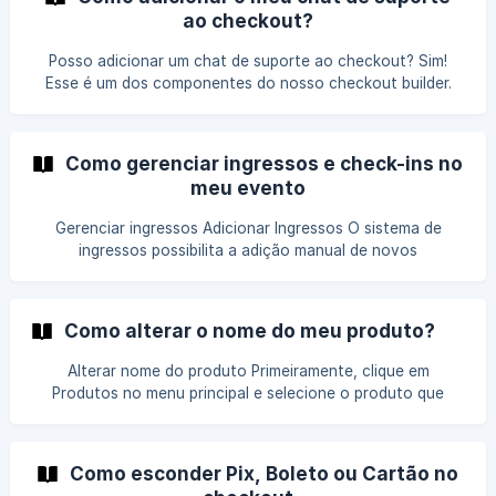
externas à nossa plataforma. Pronto! Você aprendeu pegar
ao checkout?
a ID do produto. Lei
Posso adicionar um chat de suporte ao checkout? Sim!
Esse é um dos componentes do nosso checkout builder.
Habilitando essa função, todo visitante que entrar no seu
checkout poderá conversar com seu time de suporte para
tirar dúvidas. Veja como habilitar No menu principal, clique
Como gerenciar ingressos e check-ins no
em Produtos, selecione o produto que deseja editar e
meu evento
clique na aba Checkout: Agora escolha o checkout que
deseja ad
Gerenciar ingressos Adicionar Ingressos O sistema de
ingressos possibilita a adição manual de novos
participantes, isso permite que você envie gratuitamente
ingressos para quem desejar. Basta clicar em Ingressos e,
após isso, + Adicionar Ingresso. Você deverá preencher os
Como alterar o nome do meu produto?
dados do cliente, selecionar o lote e adicionar. O ingresso
será enviado para o e-mail preenchido. É possível, também
Alterar nome do produto Primeiramente, clique em
Produtos no menu principal e selecione o produto que
você deseja alterar o nome. Na aba Geral, você poderá
trocar o nome do produto. Após realizar a mudança, clique
em Salvar produto. ||| Essa alteração, não trocará o nome
Como esconder Pix, Boleto ou Cartão no
do produto no seu checkout e