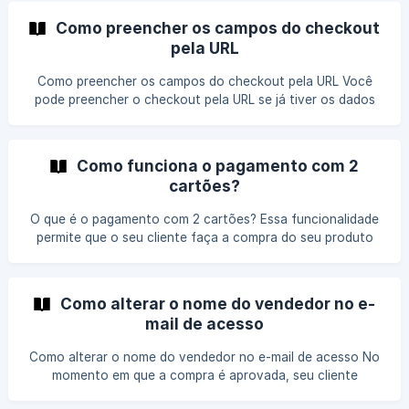
os seus clientes ligarão no banco e farão um chargeback.
Como preencher os campos do checkout
Com uma taxa de chargeback alta (acima de 1.5%), você
pela URL
corre o risco de ter que parar as vendas do seu produto
por causa das regras das bandeiras de cartão Visa e
Como preencher os campos do checkout pela URL Você
Mastercard.
pode preencher o checkout pela URL se já tiver os dados
do seu cliente (por exemplo, se já coletou o cadastro no
seu site). Aceitamos os seguintes parâmetros na URL: name
email cpf phone region (br ou intl) Por exemplo:
Como funciona o pagamento com 2
https://pay.kiwify.com.br/8oQrd43?
cartões?
email=suporte@kiwify.com.br No link acima o e-mail já irá
preenchido no checkout. | Lembrando que, o primeiro
O que é o pagamento com 2 cartões? Essa funcionalidade
parâmetro deve começar com ? e os seguintes com & (é
permite que o seu cliente faça a compra do seu produto
assim que to
utilizando 2 cartões de crédito ao mesmo tempo. Isso é
muito útil caso o seu produto tenha um ticket alto (acima
de R$1.000,00), pois alguns clientes podem não ter limite
Como alterar o nome do vendedor no e-
suficiente em só um cartão. Com a opção de pagamento
mail de acesso
em 2 cartões o seu cliente pode escolher qual valor quer
passar em cada cartão, e você aumenta a sua taxa de
Como alterar o nome do vendedor no e-mail de acesso No
conversão em até 15%. Esta opção é válida apenas pa
momento em que a compra é aprovada, seu cliente
receberá o e-mail de acesso ao produto. Neste e-mail, nos