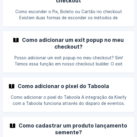
checkout
Como esconder o Pix, Boleto ou Cartão no checkout
Existem duas formas de esconder os métodos de
pagamento no checkout. Uma delas é simplesmente
configurar o seu produto com os métodos de pagamento
que você quer, e salvar o produto. Neste caso os métodos
Como adicionar um exit popup no meu
de pagamento valerão para todas as ofertas e links de
checkout?
checkout. Pela configuração acima não é possível
esconder a opção de ca
Posso adicionar um exit popup no meu checkout? Sim!
Temos essa função em nosso checkout builder. O exit
popup é uma janela que abre no centro da tela quando o
visitante decide sair da página sem finalizar uma compra.
Veja como habilitar No menu principal, clique em Produtos ,
Como adicionar o pixel do Taboola
selecione o produto que deseja editar e clique na aba
Checkout : Agora escolha o checkout que deseja adicionar
Como adicionar o pixel do Taboola A integração da Kiwify
o exit
com a Taboola funciona através do disparo de eventos.
Você precisa criar os eventos na sua conta do Taboola
(cada evento terá um nome único), e em seguida cadastrar
esses eventos nas configurações do produto da Kiwify. O
Como cadastrar um produto lançamento
primeiro passo é pegar o seu Account ID. Vamos precisar
semente?
disso para instalar o Pixel. Pegando o Account ID Taboola