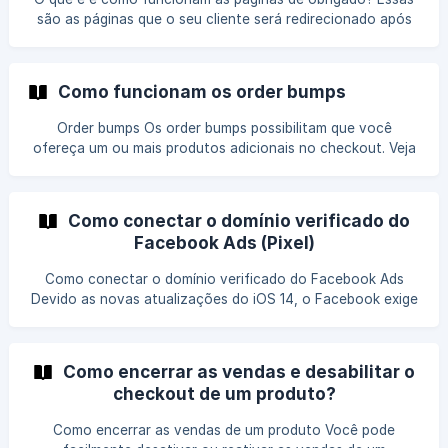
clientes podem pagar à prazo, dividindo o valor de R$
são as páginas que o seu cliente será redirecionado após
1000,00 em p
completar o pagamento, bastante utilizada no marketing
digital para complementar a compra que acabou de ser
feita, o famoso upsell. Você pode utilizar as páginas
Como funcionam os order bumps
padrão da Kiwify deixando em branco (recomendado), ou
utilizar uma página de obrigado externa. Onde inserir uma
Order bumps Os order bumps possibilitam que você
página de obrigado personalizada? Vá em P
ofereça um ou mais produtos adicionais no checkout. Veja
um exemplo: Onde eu adiciono os order bumps? Primeiro de
tudo, você tem que ter o produto do order bump já criado,
ou seja, o produto que você está oferecendo como
Como conectar o domínio verificado do
adicional. Depois de ter o produto criado, basta ir em Editar
Facebook Ads (Pixel)
produto > Configurações, no seu produto principal, e
descer at
Como conectar o domínio verificado do Facebook Ads
Devido as novas atualizações do iOS 14, o Facebook exige
que o seu pixel de conversão seja disparado no domínio do
seu site (que deve ser verificado no Facebook). Você pode
conectar esse mesmo domínio (ou vários) a Kiwify, para
Como encerrar as vendas e desabilitar o
que o Pixel seja disparado nele, e não ocorra nenhum
checkout de um produto?
problema de rastreio no Facebook. A Kiwify pode fazer o
disparo do Pixel dentro do seu domínio, através de um
Como encerrar as vendas de um produto Você pode
subdomínio no formato pixels.seusite.com Como co