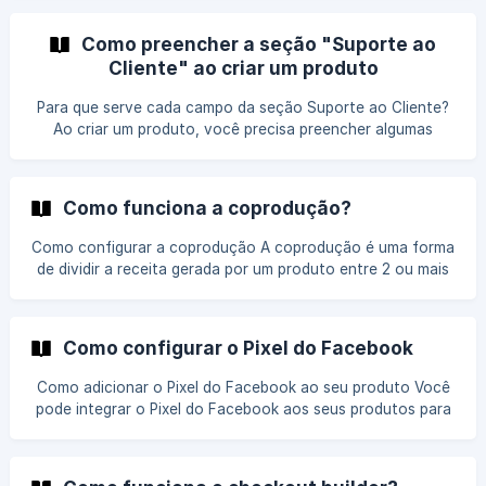
assinatura mensal para a sua comunidade de alunos.
Artigos sobre assinaturas Como criar um produto de
Como preencher a seção "Suporte ao
assinatura [Como cancelar uma assinatura]
Cliente" ao criar um produto
(https://ajuda.kiwify.com.br/pt-br/article/como-cancelar-
uma-assinatura-1wnont9/?160
Para que serve cada campo da seção Suporte ao Cliente?
Ao criar um produto, você precisa preencher algumas
informações sobre a sua página de vendas e suporte ao
cliente. Página de vendas A página de vendas é o site em
que vai divulgar seu infoproduto. O link da página de
Como funciona a coprodução?
vendas é necessário para que nossa equipe possa fazer
verificações. Se você não tem uma página de ven
Como configurar a coprodução A coprodução é uma forma
de dividir a receita gerada por um produto entre 2 ou mais
usuários na Kiwify. Isso possibilita que você faça parcerias
com outras pessoas, sem se preocupar em ter que
contabilizar e dividir a receita gerada pelo produto. A nossa
Como configurar o Pixel do Facebook
plataforma faz tudo de forma automática. Por exemplo:
Você quer criar um curso de culinária em parceria com um
Como adicionar o Pixel do Facebook ao seu produto Você
amigo. Você fica responsável por gerenciar o produto e as
pode integrar o Pixel do Facebook aos seus produtos para
vendas, e o seu amigo cria o conteúd
rastrear as vendas e otimizar as campanhas de anúncio. No
menu principal clique em Produtos e depois selecione o
produto que deseja adicionar o pixel. Em seguida, clique na