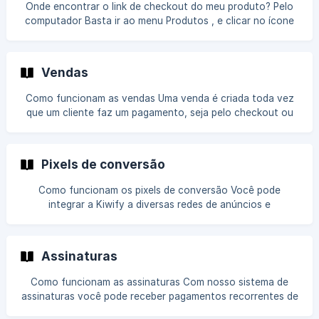
Onde encontrar o link de checkout do meu produto? Pelo
computador Basta ir ao menu Produtos , e clicar no ícone
[...] no canto direito, e então em Ver Links Você também
pode ver os links dentro do editor de produto, na tab Links
Pelo navegador no celular Abra o menu clicando no ícone
Vendas
no topo esquerdo da tela e clique em Produtos ![]
(https://storage.crisp.cha
Como funcionam as vendas Uma venda é criada toda vez
que um cliente faz um pagamento, seja pelo checkout ou
ao renovar uma assinatura. Na aba de Vendas, você pode
visualizar, exportar ou reembolsar vendas. Por ali você
também pode conferir os dados de seus clientes,
Pixels de conversão
acompanhar a data de liberação do saldo e o seu
faturamento! Veja mais detalhes nos artigos abaixo: Artigos
Como funcionam os pixels de conversão Você pode
sobre vendas [Como pegar o link de checkout do meu
integrar a Kiwify a diversas redes de anúncios e
produto](/pt-br/article/como-pegar-o-link-de-checkout-
ferramentas externas para rastrear as visitas ao checkout,
do-m
boletos gerados e vendas aprovadas. Para isso utilizamos
os pixels de conversão. O mais utilizado é o pixel do
Assinaturas
Facebook Ads. Todos os pixels de conversão na Kiwify são
separados por produto, ou seja, você pode adicionar
Como funcionam as assinaturas Com nosso sistema de
diferentes pixels em cada produto. Aprenda como integrar
assinaturas você pode receber pagamentos recorrentes de
com o pixel de diversos serviços: [Facebook Ads](/pt-
maneira automática! Como, por exemplo, vender uma