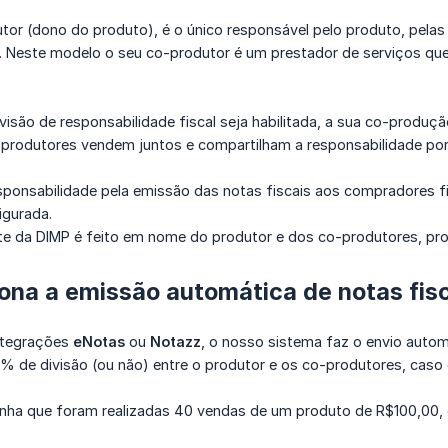
utor (dono do produto), é o único responsável pelo produto, pela
. Neste modelo o seu co-produtor é um prestador de serviços qu
visão de responsabilidade fiscal seja habilitada, a sua co-produ
-produtores vendem juntos e compartilham a responsabilidade po
ponsabilidade pela emissão das notas fiscais aos compradores fin
igurada.
e da DIMP é feito em nome do produtor e dos co-produtores, pr
ona a emissão automática de notas fis
integrações
eNotas
ou
Notazz
, o nosso sistema faz o envio autom
% de divisão (ou não) entre o produtor e os co-produtores, caso 
onha que foram realizadas 40 vendas de um produto de R$100,00,