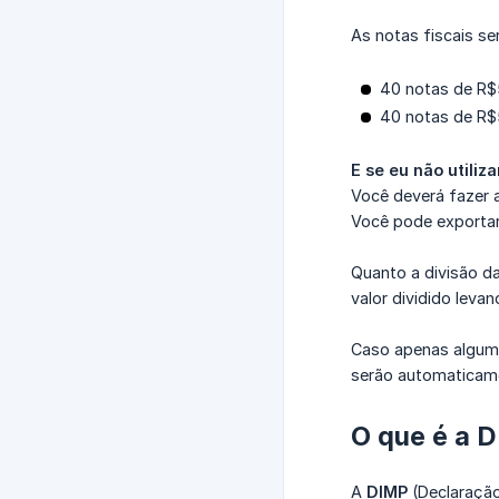
As notas fiscais se
40 notas de R$5
40 notas de R$
E se eu não utiliz
Você deverá fazer 
Você pode exportar
Quanto a divisão da
valor dividido lev
Caso apenas algum 
serão automaticamen
O que é a 
A
DIMP
(Declaração