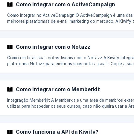
Como integrar com o ActiveCampaign
Como integrar no ActiveCampaign O ActiveCampaign é uma das
melhores plataformas de e-mail marketing do mercado. A Kiwify tem uma
integração completa com o ActiveCampaign. Você pode adicionar tags
aos seus contatos baseado no produto e evento da compra (ex
aprovada, compra recusada) e com isso criar automações de e-m
marketing. Se você ainda não tem uma conta, crie uma acessando o site
Como integrar com o Notazz
oficial. Buscando sua API Key do ActiveCampaign O primeir
Como emitir as suas notas fiscais com o Notazz A Kiwify integra com a
plataforma Notazz para emitir as suas notas fiscais. Copie a sua API Key
do Notazz Acesse a sua conta no site do Notazz No menu lateral,
clique em Configurações -> Empresas Então na lista de empresas,
localize a sua empresa cadastrada, e cliqu
Como integrar com o Memberkit
Integração Memberkit A Memberkit é uma área de membros externa que você pode
utilizar para hospedar os seus cursos, caso não queira usar a 
Kiwify. Esse tutorial assume que você já tem uma conta ativa na Memberkit.
Coletando a chave secreta da Memberkit Acesse a sua conta da Memberkit, e no
menu lateral, clique em Configurações ![]
(https://storage.crisp.chat/users/helpdesk/website/bceda219e6
Como funciona a API da Kiwify?