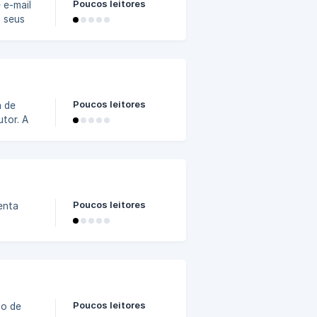
Poucos leitores
iar
s dessa
Poucos leitores
or. A
zando o
Poucos leitores
os dados
Poucos leitores