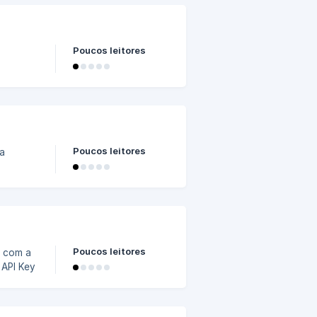
eja
l fazer
Poucos leitores
as
714000
Poucos leitores
o entre
rá e você
if
Poucos leitores