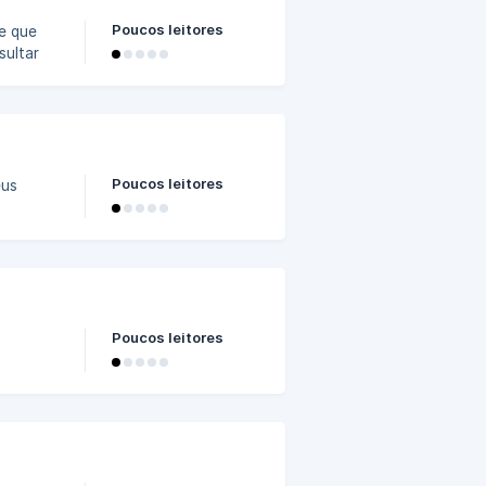
Poucos leitores
sultar
s e
envolver
ó crie
Poucos leitores
mail
Poucos leitores
 e-mail
14000/i