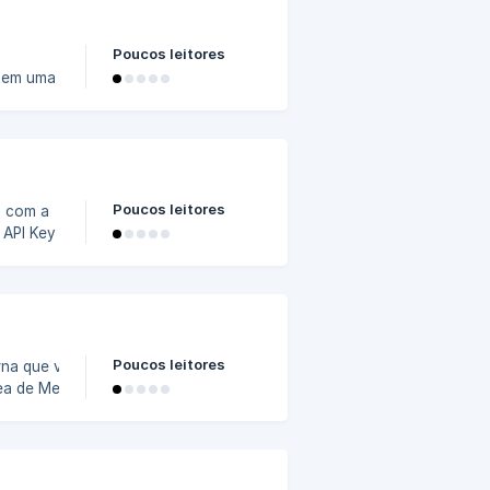
Poucos leitores
: compra
ail
Poucos leitores
Poucos leitores
Área de Membros da
714000/screenshot-