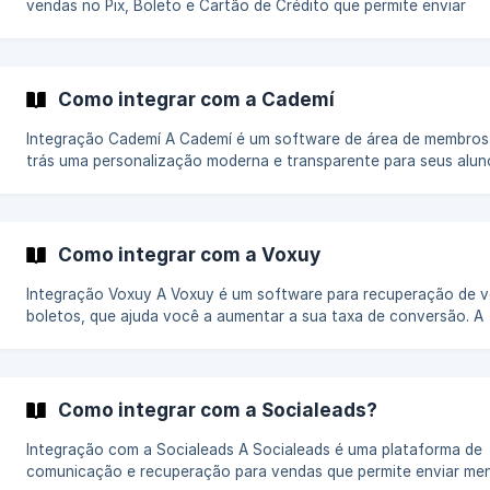
vendas no Pix, Boleto e Cartão de Crédito que permite enviar
mensagens via WhatsApp, SMS e também funciona como E-mail
Marketing, tendo potencial em ajudar você a aumentar a sua tax
conversão. A integração do E-Vendas é feita e mantida pelo próprio E-
Vendas, utilizando o nosso sistema de Webhooks. Acesse as [instruções
Como integrar com a Cademí
de integração com o E-vendas.](https://www.e-vendas.
Integração Cademí A Cademí é um software de área de membros que
trás uma personalização moderna e transparente para seus alunos
integração da Cademí é feita e mantida pela própria Cademí, util
nosso sistema de Webhooks. Acesse as instruções de integração com a
Cademí.
Como integrar com a Voxuy
Integração Voxuy A Voxuy é um software para recuperação de vendas e
boletos, que ajuda você a aumentar a sua taxa de conversão. A
integração da Voxuy é feita e mantida pela própria Voxuy, utiliz
nosso sistema de Webhooks. Acesse as instruções de como integrar a
Voxuy com a Kiwify. A integração da Voxuy funciona para afiliados
também? Sim! Você pode utilizar a integr
Como integrar com a Socialeads?
Integração com a Socialeads A Socialeads é uma plataforma de
comunicação e recuperação para vendas que permite enviar m