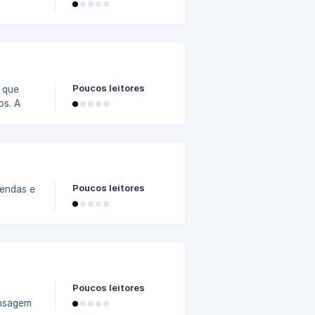
a de
Poucos leitores
. A
izando o
Poucos leitores
ando o
Poucos leitores
ensagem