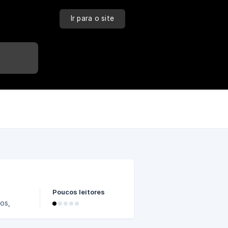
Ir para o site
Poucos leitores
os,
Por