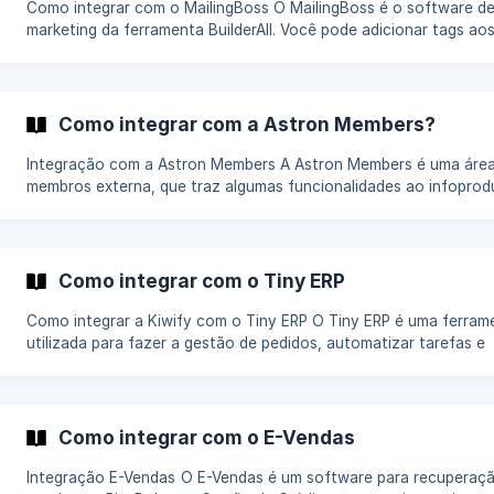
Como integrar com o MailingBoss O MailingBoss é o software de e-mail
marketing da ferramenta BuilderAll. Você pode adicionar tags aos seus
contatos baseado no produto e evento da compra e com isso cr
automações de e-mail marketing. Buscando sua API Key do MailingBoss
O primeiro passo é pegar a sua API Key do MailingBoss. É atravé
informação que a Kiwify conseguirá conectar na sua conta. Na
Como integrar com a Astron Members?
dashboard da BuilderAll, clique em Tools -> Mailingboss
Integração com a Astron Members A Astron Members é uma área de
membros externa, que traz algumas funcionalidades ao infoprodut
integração é feita e mantida pela própria plataforma deles, utili
nosso sistema de Webhooks. Você pode ver as instruções de integração
pelo passo a passo do link abaixo: Tutorial de integração com a Astron
Members Saiba mais: [Como funcionam os webho
Como integrar com o Tiny ERP
Como integrar a Kiwify com o Tiny ERP O Tiny ERP é uma ferramenta
utilizada para fazer a gestão de pedidos, automatizar tarefas e
controlar todas as operações da sua empresa em um só lugar. Quando
uma compra é realizada, automaticamente repassamos ao Tiny 
da compra e do cliente e um pedido será criado no ERP. Você pode
conhecer mais sobre o Tiny ERP. Vamos te mostrar como fazer a
Como integrar com o E-Vendas
integração agora! Buscando o seu token da Tiny ERP Acesse a sua
conta d
Integração E-Vendas O E-Vendas é um software para recuperação de