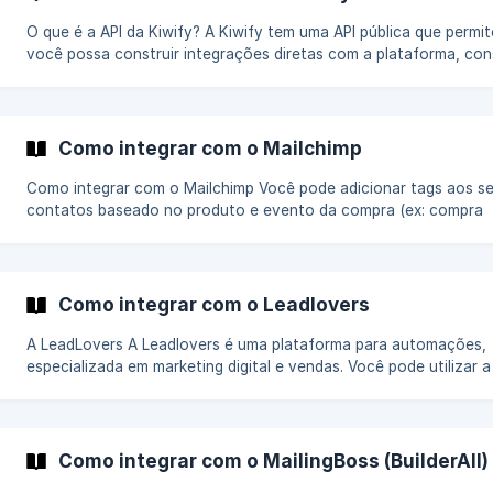
at-apr-01-17-21-34_myf6t6.
O que é a API da Kiwify? A Kiwify tem uma API pública que permite que
você possa construir integrações diretas com a plataforma, con
dados em tempo real, realizar reembolsos, saques, editar afiliado
muito mais. Por exemplo, se você quer construir um software de emissão
de notas fiscais das vendas realizadas na Kiwify, você pode des
esta integração utilizando nossa API. A API da Kiwify é uma
Como integrar com o Mailchimp
funcionalidade mais avançada, então recomendamos que você s
uma integração
Como integrar com o Mailchimp Você pode adicionar tags aos seus
contatos baseado no produto e evento da compra (ex: compra
aprovada, compra recusada), e com isso criar automações de e-
marketing. Se você ainda não tem uma conta, crie uma no site da
Mailchimp. Buscando sua API Key do Mailchimp Faça o login na sua conta
do Mailchimp Clique no botão do canto inferior esquerdo da tela, e em
Como integrar com o Leadlovers
seguida no menu Account & billing ![](https://storage.crisp.chat
A LeadLovers A Leadlovers é uma plataforma para automações,
especializada em marketing digital e vendas. Você pode utilizar a
Leadlovers para construir páginas de vendas, criar sequências de
e etc. Primeiramente, você precisará criar sua conta no site da
Leadlovers. Como integrar a Leadlovers com a Kiwify? Em nosso menu
principal, clique em Apps e depois em LeadLovers. ![]
Como integrar com o MailingBoss (BuilderAll)
(https://storage.crisp.chat/users/helpdesk/website/bceda219e67