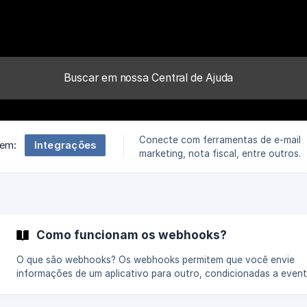
Conecte com ferramentas de e-mail
Integrações
 em:
marketing, nota fiscal, entre outros.
Como funcionam os webhooks?
O que são webhooks? Os webhooks permitem que você envie
informações de um aplicativo para outro, condicionadas a event
mesmo que a Kiwify não tenha uma integração nativa com o seu
aplicativo. É uma forma de um aplicativo "conversar" com o outro. 