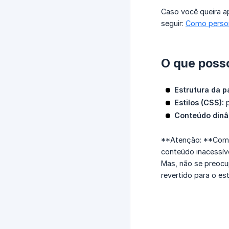
Caso você queira a
seguir:
Como person
O que posso
Estrutura da p
Estilos (CSS):
p
Conteúdo dinâm
**Atenção: **Como 
conteúdo inacessíve
Mas, não se preocup
revertido para o est