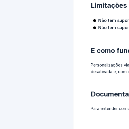
Limitações
Não tem supor
Não tem supor
E como func
Personalizações via
desativada e, com i
Documenta
Para entender como