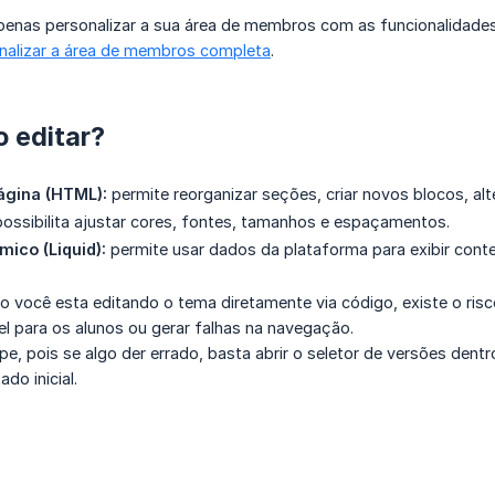
penas personalizar a sua área de membros com as funcionalidades
alizar a área de membros completa
.
 editar?
ágina (HTML):
permite reorganizar seções, criar novos blocos, al
ossibilita ajustar cores, fontes, tamanhos e espaçamentos.
ico (Liquid):
permite usar dados da plataforma para exibir cont
você esta editando o tema diretamente via código, existe o risc
l para os alunos ou gerar falhas na navegação.
e, pois se algo der errado, basta abrir o seletor de versões dentro
ado inicial.